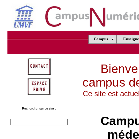
Campus
Enseign
Bienven
campus de
Ce site est actue
Rechercher sur ce site :
Campu
médec