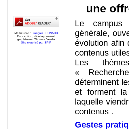
une offr
Le campus 
générale, ouv
Maître-toile :
François LEONARD
Conception, développement,
graphismes: Thomas Jovelin
évolution afin
Site motorisé par SPIP
contenus utiles
Les thème
« Recherch
déterminent les
et forment l
laquelle viend
contenus .
Gestes prati